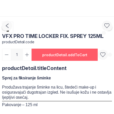
VFX PRO TIME LOCKER FIX. SPREY 125ML
productDetail.code
productDetail.addToCart
productDetail.titleContent
Sprej za fiksiranje šminke
Produžava trajanje šminke na licu, štedeći make-up i
osiguravajući dugotrajan izgled. Ne isušuje kožu i ne ostavlja
ljepljivi osećaj.
Pakovanje – 125 ml