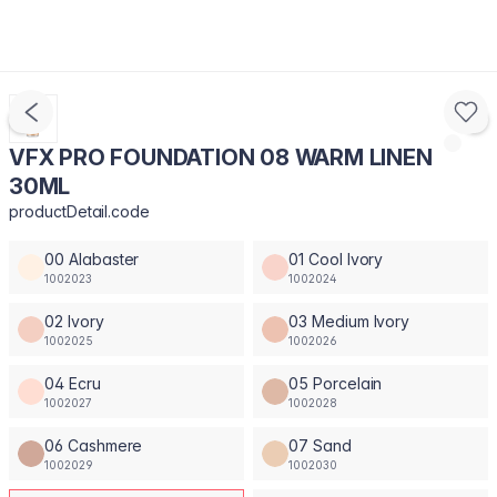
VFX PRO FOUNDATION 08 WARM LINEN
30ML
productDetail.code
00 Alabaster
01 Cool Ivory
1002023
1002024
02 Ivory
03 Medium Ivory
1002025
1002026
04 Ecru
05 Porcelain
1002027
1002028
06 Cashmere
07 Sand
1002029
1002030