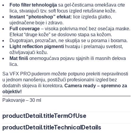
Foto filter tehnologija
sa gel-česticama omekšava crte
lica, stvarajući tzv. soft focus izgled retuširane kože.
Instant “photoshop” efekat:
lice izgleda glatko,
ujednačene boje i zdravo.
Full coverage
– visoka pokrivna moć bez osećaja maske.
Efekat “druge kože” se doslovno stapa sa kožom.
Dugotrajan, prozračan, ne skuplja se u porama i borama.
Light reflection pigmenti
hvataju i prelamaju svetlost,
oživljavajući kožu.
Mat finiš
onemogućava pojavu sjajnih ili masnih delova
lica.
Sa VFX PRO puderom možete potpuno prekriti nepravilnosti
u jednom nanošenju, postižući profesionalni izgled bez
dodatnih slojeva ili korektora.
Camera ready – spremno za
objektiv!
Pakovanje – 30 ml
productDetail.titleTermOfUse
productDetail.titleTechnicalDetails
Nanesite puder direktno na kožu ili vrhovima prstiju, kistom