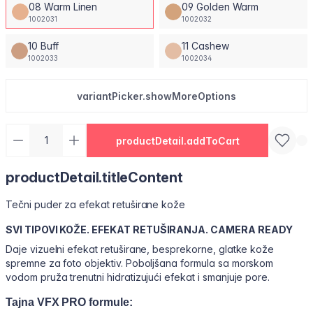
08 Warm Linen
09 Golden Warm
1002031
1002032
10 Buff
11 Cashew
1002033
1002034
variantPicker.showMoreOptions
productDetail.addToCart
productDetail.titleContent
Tečni puder za efekat retuširane kože
SVI TIPOVI KOŽE. EFEKAT RETUŠIRANJA. CAMERA READY
Daje vizuelni efekat retuširane, besprekorne, glatke kože
spremne za foto objektiv. Poboljšana formula sa morskom
vodom pruža trenutni hidratizujući efekat i smanjuje pore.
Tajna VFX PRO formule: