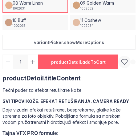
08 Warm Linen
09 Golden Warm
1002031
1002032
10 Buff
11 Cashew
1002033
1002034
variantPicker.showMoreOptions
productDetail.addToCart
productDetail.titleContent
Tečni puder za efekat retuširane kože
SVI TIPOVI KOŽE. EFEKAT RETUŠIRANJA. CAMERA READY
Daje vizuelni efekat retuširane, besprekorne, glatke kože
spremne za foto objektiv. Poboljšana formula sa morskom
vodom pruža trenutni hidratizujući efekat i smanjuje pore.
Tajna VFX PRO formule: