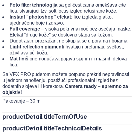
Foto filter tehnologija
sa gel-česticama omekšava crte
lica, stvarajući tzv. soft focus izgled retuširane kože.
Instant “photoshop” efekat:
lice izgleda glatko,
ujednačene boje i zdravo.
Full coverage
– visoka pokrivna moć bez osećaja maske.
Efekat “druge kože” se doslovno stapa sa kožom.
Dugotrajan, prozračan, ne skuplja se u porama i borama.
Light reflection pigmenti
hvataju i prelamaju svetlost,
oživljavajući kožu.
Mat finiš
onemogućava pojavu sjajnih ili masnih delova
lica.
Sa VFX PRO puderom možete potpuno prekriti nepravilnosti
u jednom nanošenju, postižući profesionalni izgled bez
dodatnih slojeva ili korektora.
Camera ready – spremno za
objektiv!
Pakovanje – 30 ml
productDetail.titleTermOfUse
productDetail.titleTechnicalDetails
Nanesite puder direktno na kožu ili vrhovima prstiju, kistom