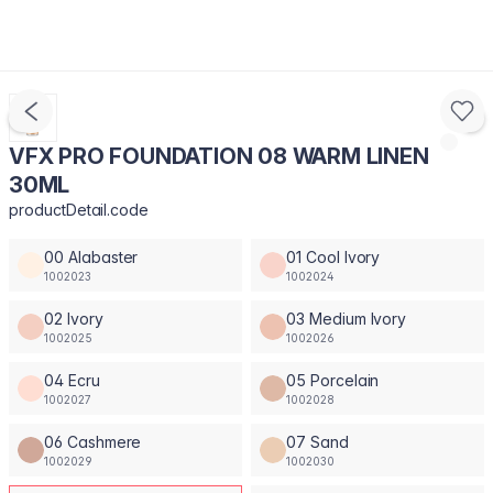
VFX PRO FOUNDATION 08 WARM LINEN
30ML
productDetail.code
00 Alabaster
01 Cool Ivory
1002023
1002024
02 Ivory
03 Medium Ivory
1002025
1002026
04 Ecru
05 Porcelain
1002027
1002028
06 Cashmere
07 Sand
1002029
1002030