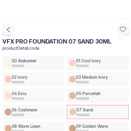
VFX PRO FOUNDATION 07 SAND 30ML
productDetail.code
00 Alabaster
01 Cool Ivory
1002023
1002024
02 Ivory
03 Medium Ivory
1002025
1002026
04 Ecru
05 Porcelain
1002027
1002028
06 Cashmere
07 Sand
1002029
1002030
08 Warm Linen
09 Golden Warm