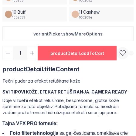
1002031
1002032
10 Buff
11 Cashew
1002033
1002034
variantPicker.showMoreOptions
productDetail.addToCart
productDetail.titleContent
Tečni puder za efekat retuširane kože
SVI TIPOVI KOŽE. EFEKAT RETUŠIRANJA. CAMERA READY
Daje vizuelni efekat retuširane, besprekorne, glatke kože
spremne za foto objektiv. Poboljšana formula sa morskom
vodom pruža trenutni hidratizujući efekat i smanjuje pore.
Tajna VFX PRO formule:
Foto filter tehnologija
sa gel-česticama omekšava crte