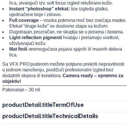
lica, stvarajući tzv. soft focus izgled retuširane kože.
Instant “photoshop” efekat:
lice izgleda glatko,
ujednačene boje i zdravo.
Full coverage
– visoka pokrivna moć bez osećaja maske.
Efekat “druge kože” se doslovno stapa sa kožom.
Dugotrajan, prozračan, ne skuplja se u porama i borama.
Light reflection pigmenti
hvataju i prelamaju svetlost,
oživljavajući kožu.
Mat finiš
onemogućava pojavu sjajnih ili masnih delova
lica.
Sa VFX PRO puderom možete potpuno prekriti nepravilnosti
u jednom nanošenju, postižući profesionalni izgled bez
dodatnih slojeva ili korektora.
Camera ready – spremno za
objektiv!
Pakovanje – 30 ml
productDetail.titleTermOfUse
productDetail.titleTechnicalDetails
Nanesite puder direktno na kožu ili vrhovima prstiju, kistom
za tečni puder ili make up sunđerom dok ne postignete
WaterAqua, Cyclopentasiloxane, PEG-10 Dimethicone,
ujednačenu teksturu.