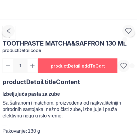
TOOTHPASTE MATCHA&SAFFRON 130 ML
productDetail.code
productDetail.addToCart
productDetail.titleContent
Izbeljujuća pasta za zube
Sa šafranom i matchom, proizvedena od najkvalitetnijih
prirodnih sastojaka, nežno čisti zube, izbeljuje i pruža
efektivnu negu u isto vreme.
—
Pakovanje: 130 g