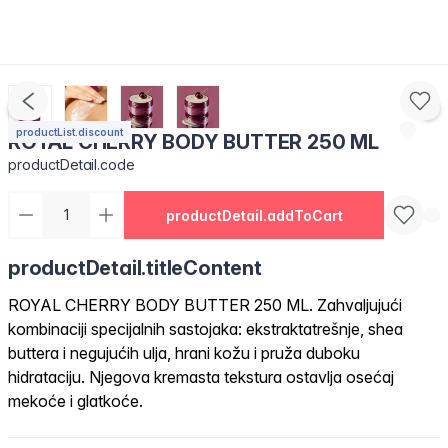
productList.discount
ROYAL CHERRY BODY BUTTER 250 ML
productDetail.code
productDetail.addToCart
productDetail.titleContent
ROYAL CHERRY BODY BUTTER 250 ML. Zahvaljujući
kombinaciji specijalnih sastojaka: ekstraktatrešnje, shea
buttera i negujućih ulja, hrani kožu i pruža duboku
hidrataciju. Njegova kremasta tekstura ostavlja osećaj
mekoće i glatkoće.