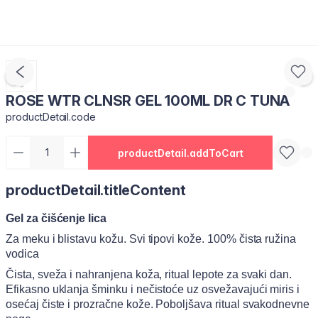
ROSE WTR CLNSR GEL 100ML DR C TUNA
productDetail.code
productDetail.addToCart
productDetail.titleContent
Gel za čišćenje lica
Za meku i blistavu kožu. Svi tipovi kože. 100% čista ružina
vodica
Čista, sveža i nahranjena koža, ritual lepote za svaki dan.
Efikasno uklanja šminku i nečistoće uz osvežavajući miris i
osećaj čiste i prozračne kože. Poboljšava ritual svakodnevne