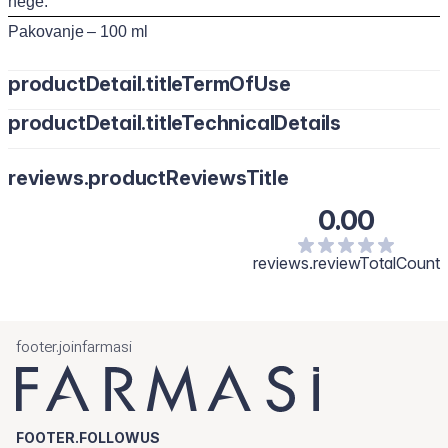
nege.
Pakovanje – 100 ml
productDetail.titleTermOfUse
productDetail.titleTechnicalDetails
Nanesite malu količinu na vlažnu kožu i nežno masirajte
kružnim pokretima. Temeljno isperite mlakom vodom.
Koristite svakodnevno, ujutru i uveče, kao prvi korak u vašoj
reviews.productReviewsTitle
rutini nege kože.
0.00
reviews.reviewTotalCount
footer.joinfarmasi
FOOTER.FOLLOWUS