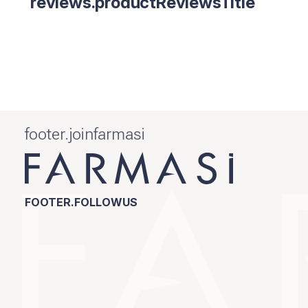
reviews.productReviewsTitle
footer.joinfarmasi
FOOTER.FOLLOWUS