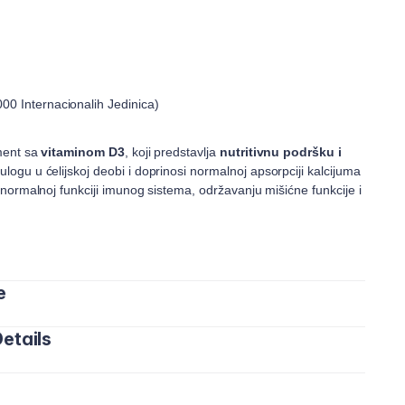
0 Internacionalih Jedinica)
ement sa
vitaminom D3
, koji predstavlja
nutritivnu podršku i
ulogu u ćelijskoj deobi i doprinosi normalnoj apsorpciji kalcijuma
 normalnoj funkciji imunog sistema, održavanju mišićne funkcije i
.
e
etails
l) dnevno. Za starije od 18 godina. Dnevne doze se ne
zimanju savetuje se trudnicama, dojiljama i pacijentima