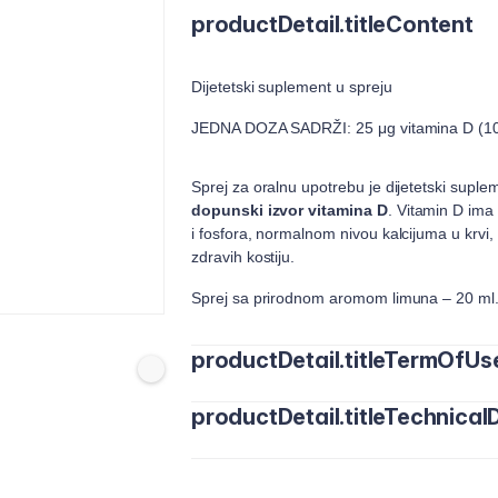
productDetail.titleContent
Dijetetski suplement u spreju
JEDNA DOZA SADRŽI: 25 μg vitamina D (100
Sprej za oralnu upotrebu je dijetetski supl
dopunski izvor vitamina D
. Vitamin D ima 
i fosfora, normalnom nivou kalcijuma u krvi,
zdravih kostiju.
Sprej sa prirodnom aromom limuna – 20 ml
productDetail.titleTermOfUs
productDetail.titleTechnicalD
Upotreba: 1 sprejanje/doziranje (0,2 m
smeju prekoračiti. Poseban oprez pri u
koji uzimaju lekove.