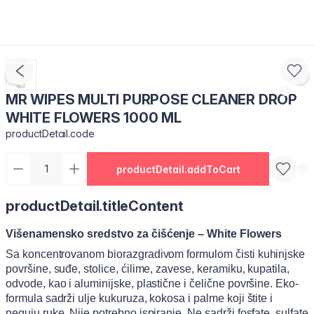
MR WIPES MULTI PURPOSE CLEANER DROP
WHITE FLOWERS 1000 ML
productDetail.code
productDetail.addToCart
productDetail.titleContent
Višenamensko sredstvo za čišćenje – White Flowers
Sa koncentrovanom biorazgradivom formulom čisti kuhinjske
površine, suđe, stolice, ćilime, zavese, keramiku, kupatila,
odvode, kao i aluminijske, plastične i čelične površine. Eko-
formula sadrži ulje kukuruza, kokosa i palme koji štite i
neguju ruke. Nije potrebno ispiranje. Ne sadrži fosfate, sulfate