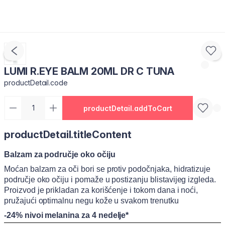
LUMI R.EYE BALM 20ML DR C TUNA
productDetail.code
productDetail.addToCart
productDetail.titleContent
Balzam za područje oko očiju
Moćan balzam za oči bori se protiv podočnjaka, hidratizuje
područje oko očiju i pomaže u postizanju blistavijeg izgleda.
Proizvod je prikladan za korišćenje i tokom dana i noći,
pružajući optimalnu negu kože u svakom trenutku
-24% nivoi melanina za 4 nedelje*