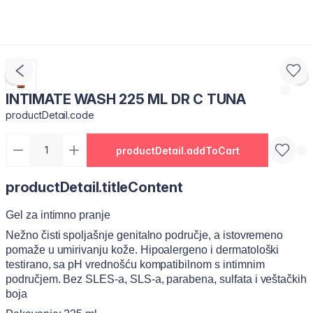
INTIMATE WASH 225 ML DR C TUNA
productDetail.code
productDetail.addToCart
productDetail.titleContent
Gel za intimno pranje
Nežno čisti spoljašnje genitalno područje, a istovremeno
pomaže u umirivanju kože. Hipoalergeno i dermatološki
testirano, sa pH vrednošću kompatibilnom s intimnim
područjem. Bez SLES-a, SLS-a, parabena, sulfata i veštačkih
boja