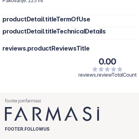
Pakovanje: 225 ml
productDetail.titleTermOfUse
productDetail.titleTechnicalDetails
reviews.productReviewsTitle
0.00
reviews.reviewTotalCount
footer.joinfarmasi
FOOTER.FOLLOWUS