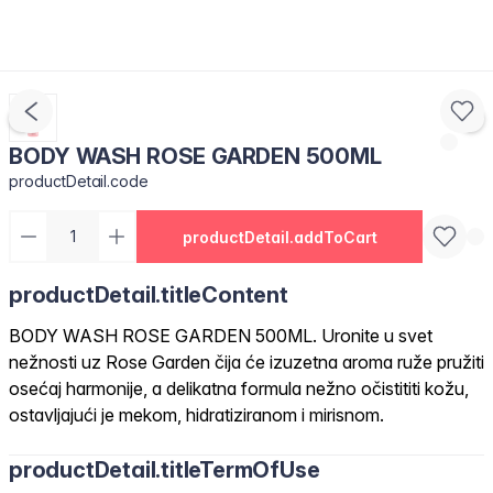
BODY WASH ROSE GARDEN 500ML
productDetail.code
productDetail.addToCart
productDetail.titleContent
BODY WASH ROSE GARDEN 500ML. Uronite u svet
nežnosti uz Rose Garden čija će izuzetna aroma ruže pružiti
osećaj harmonije, a delikatna formula nežno očistititi kožu,
ostavljajući je mekom, hidratiziranom i mirisnom.
productDetail.titleTermOfUse