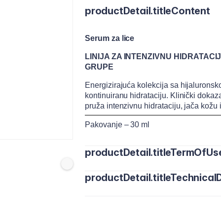
productDetail.titleContent
Serum za lice
LINIJA ZA INTENZIVNU HIDRATAC
GRUPE
Energizirajuća kolekcija sa hijaluron
kontinuiranu hidrataciju. Klinički dokaza
pruža intenzivnu hidrataciju, jača kožu i
Pakovanje – 30 ml
productDetail.titleTermOfUs
productDetail.titleTechnicalD
Nanesite svakodnevno, ujutru i uveče.
Nežno umasirajte 2–3 kapi na očišćeno l