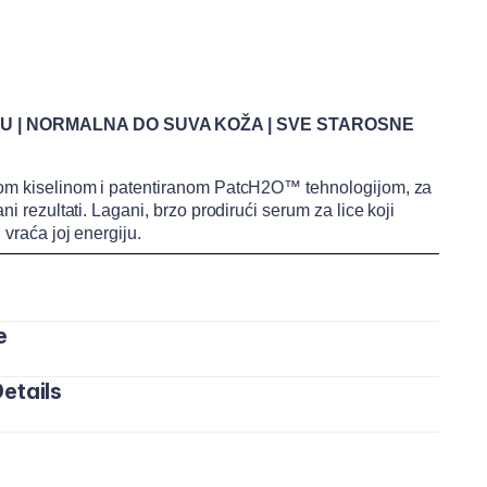
IJU | NORMALNA DO SUVA KOŽA | SVE STAROSNE
skom kiselinom i patentiranom PatcH2O™ tehnologijom, za
ni rezultati. Lagani, brzo prodirući serum za lice koji
 vraća joj energiju.
e
etails
ice i vrat vrhovima prstiju dok se potpuno ne upije.